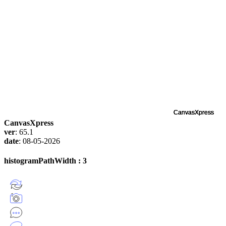
CanvasXpress
ver
: 65.1
date
: 08-05-2026
histogramPathWidth : 3