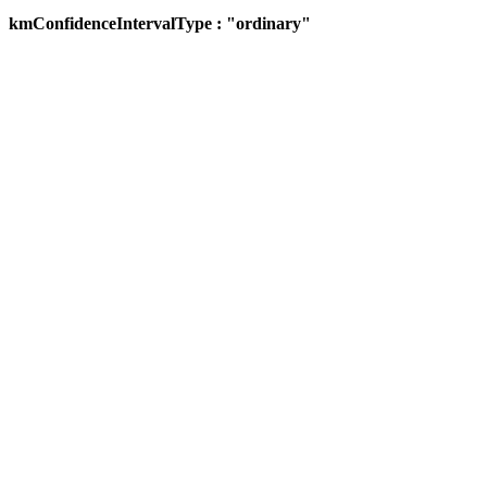
kmConfidenceIntervalType : "ordinary"