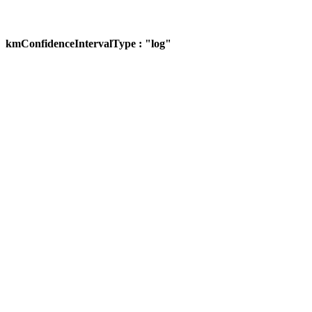
kmConfidenceIntervalType : "log"