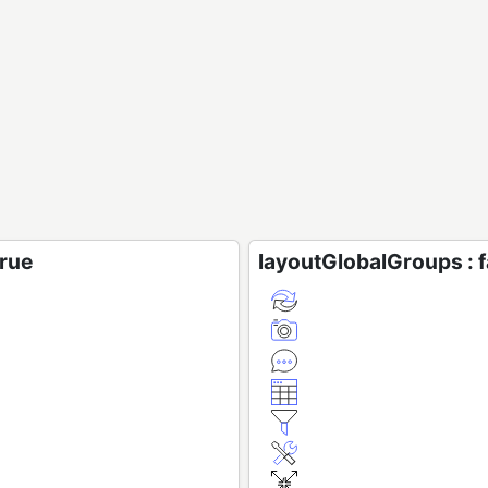
true
layoutGlobalGroups : f