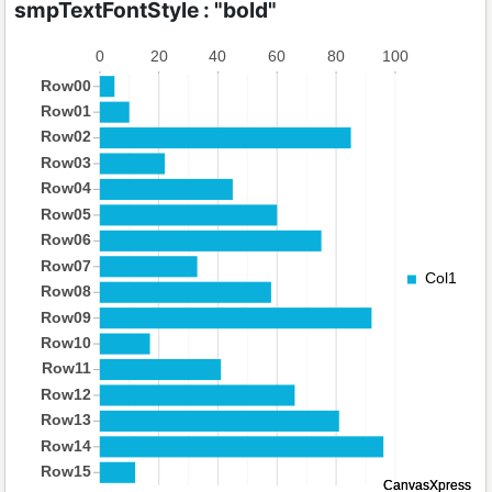
smpTextFontStyle : "bold"