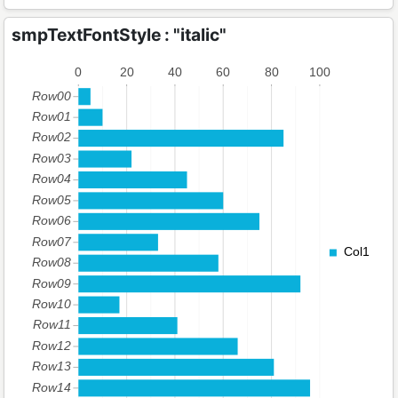
smpTextFontStyle : "italic"