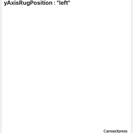
yAxisRugPosition : "left"