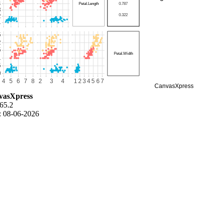
vasXpress
 65.2
: 08-06-2026